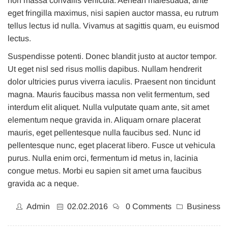
non massa convallis vehicula. Aenean malesuada, ante
eget fringilla maximus, nisi sapien auctor massa, eu rutrum
tellus lectus id nulla. Vivamus at sagittis quam, eu euismod
lectus.
Suspendisse potenti. Donec blandit justo at auctor tempor.
Ut eget nisl sed risus mollis dapibus. Nullam hendrerit
dolor ultricies purus viverra iaculis. Praesent non tincidunt
magna. Mauris faucibus massa non velit fermentum, sed
interdum elit aliquet. Nulla vulputate quam ante, sit amet
elementum neque gravida in. Aliquam ornare placerat
mauris, eget pellentesque nulla faucibus sed. Nunc id
pellentesque nunc, eget placerat libero. Fusce ut vehicula
purus. Nulla enim orci, fermentum id metus in, lacinia
congue metus. Morbi eu sapien sit amet urna faucibus
gravida ac a neque.
Admin
02.02.2016
0 Comments
Business