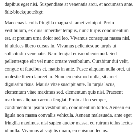
dapibus eget nisi. Suspendisse at venenatis arcu, et accumsan ante.
&lt;/blockquote&gt;
Maecenas iaculis fringilla magna sit amet volutpat. Proin
vestibulum, ex quis imperdiet tempus, nunc turpis condimentum
est, at pretium urna dolor sed leo. Vivamus consequat massa nisl,
id ultrices libero cursus in. Vivamus pellentesque turpis ut
sollicitudin venenatis. Nam feugiat euismod euismod. Sed
pellentesque elit vel nunc ornare vestibulum. Curabitur dui velit,
congue ut faucibus et, mattis in ante. Fusce aliquam nulla orci, ut
molestie libero laoreet in. Nunc eu euismod nulla, sit amet
dignissim risus. Mauris vitae suscipit ante. In turpis lacus,
elementum vitae maximus sed, elementum quis nisi. Praesent
maximus aliquam arcu a feugiat. Proin at leo semper,
condimentum ipsum vestibulum, condimentum tortor. Aenean eu
ligula non massa convallis vehicula. Aenean malesuada, ante eget
fringilla maximus, nisi sapien auctor massa, eu rutrum tellus lectus
id nulla. Vivamus at sagittis quam, eu euismod lectus.